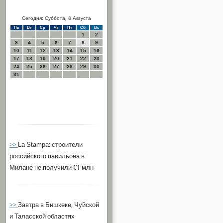
Сегодня: Суббота, 8 Августа
Пн
Вт
Ср
Чт
Пт
Сб
Вс
1
2
3
4
5
6
7
8
9
10
11
12
13
14
15
16
17
18
19
20
21
22
23
24
25
26
27
28
29
30
31
>>
La Stampa: строители
российского павильона в
Милане не получили €1 млн
>>
Завтра в Бишкеке, Чуйской
и Таласской областях