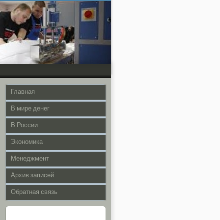
Главная
В мире денег
В России
Экономика
Менеджмент
Архив записей
Обратная связь