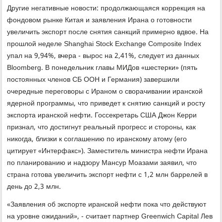
Другие негативные новости: продолжающаяся коррекция на
фондовом рынке Китая и заявления Ирана о готовности
увеличить экспорт после снятия санкций примерно вдвое. На
прошлой неделе Shanghai Stock Exchange Composite Index
упал на 9,94%, вчера - вырос на 2,41%, следует из данных
Bloomberg. В понедельник главы МИДов «шестерки» (пять
постоянных членов СБ ООН и Германия) завершили
очередные переговоры с Ираном о сворачивании иранской
ядерной программы, что приведет к снятию санкций и росту
экспорта иранской нефти. Госсекретарь США Джон Керри
признал, что достигнут реальный прогресс и стороны, как
никогда, близки к соглашению по иранскому атому (его
цитирует «Интерфакс»). Заместитель министра нефти Ирана
по планированию и надзору Мансур Моазами заявил, что
страна готова увеличить экспорт нефти с 1,2 млн баррелей в
день до 2,3 млн.
«Заявления об экспорте иранской нефти пока что действуют
на уровне ожиданий», - считает партнер Greenwich Capital Лев