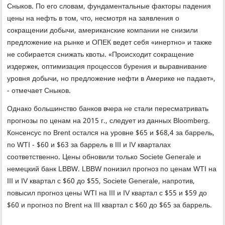
Сныков. По его словам, фундаментальные факторы падения
цены на нефть в том, что, несмотря на заявления о
сокращении добычи, американские компании не снизили
предложение на рынке и ОПЕК ведет себя «инертно» и также
не собирается снижать квоты. «Происходит сокращение
издержек, оптимизация процессов бурения и выравнивание
уровня добычи, но предложение нефти в Америке не падает»,
- отмечает Сныков.
Однако большинство банков вчера не стали пересматривать
прогнозы по ценам на 2015 г., следует из данных Bloomberg.
Консенсус по Brent остался на уровне $65 и $68,4 за баррель,
по WTI - $60 и $63 за баррель в III и IV кварталах
соответственно. Цены обновили только Societe Generale и
немецкий банк LBBW. LBBW понизил прогноз по ценам WTI на
III и IV квартал с $60 до $55, Societe Generale, напротив,
повысил прогноз цены WTI на III и IV квартал с $55 и $59 до
$60 и прогноз по Brent на III квартал с $60 до $65 за баррель.