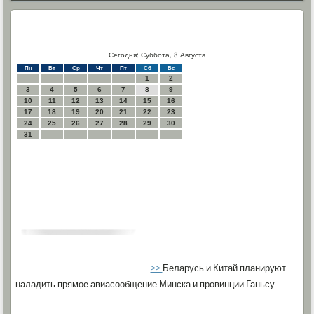
Сегодня: Суббота, 8 Августа
Пн
Вт
Ср
Чт
Пт
Сб
Вс
1
2
3
4
5
6
7
8
9
10
11
12
13
14
15
16
17
18
19
20
21
22
23
24
25
26
27
28
29
30
31
>>
Беларусь и Китай планируют
наладить прямое авиасообщение Минска и провинции Ганьсу