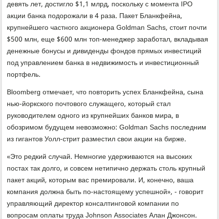
девять лет, достигло $1,1 млрд, поскольку с момента IPO
акции банка подорожали в 4 раза. Пакет Бланкфейна,
крупнейшего частного акционера Goldman Sachs, стоит почти
$500 млн, еще $600 млн топ-менеджер заработал, вкладывая
денежные бонусы и дивиденды фондов прямых инвестиций
под управлением банка в недвижимость и инвестиционный
портфель.
Bloomberg отмечает, что повторить успех Бланкфейна, сына
нью-йоркского почтового служащего, который стал
руководителем одного из крупнейших банков мира, в
обозримом будущем невозможно: Goldman Sachs последним
из гигантов Уолл-стрит разместил свои акции на бирже.
«Это редкий случай. Немногие удерживаются на высоких
постах так долго, и совсем нетипично держать столь крупный
пакет акций, которым вас премировали. И, конечно, ваша
компания должна быть по-настоящему успешной», - говорит
управляющий директор консалтинговой компании по
вопросам оплаты труда Johnson Associates Алан Джонсон.