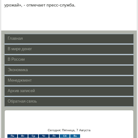
урοжай», - отмечает пресс-служба.
Главная
В мире денег
В России
Экономика
Менеджмент
Архив записей
Обратная связь
Сегодня: Пятница, 7 Августа
Пн
Вт
Ср
Чт
Пт
Сб
Вс