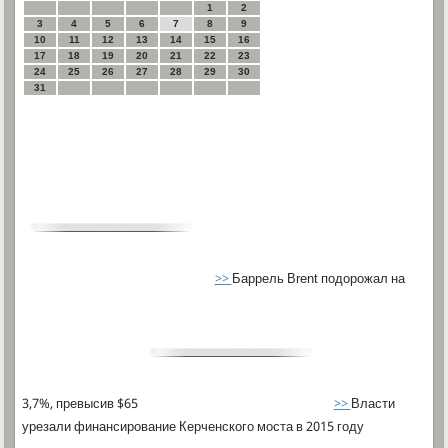
1
2
3
4
5
6
7
8
9
10
11
12
13
14
15
16
17
18
19
20
21
22
23
24
25
26
27
28
29
30
31
>>
Баррель Brent подорожал на
3,7%, превысив $65
>>
Власти
урезали финансирование Керченского моста в 2015 году