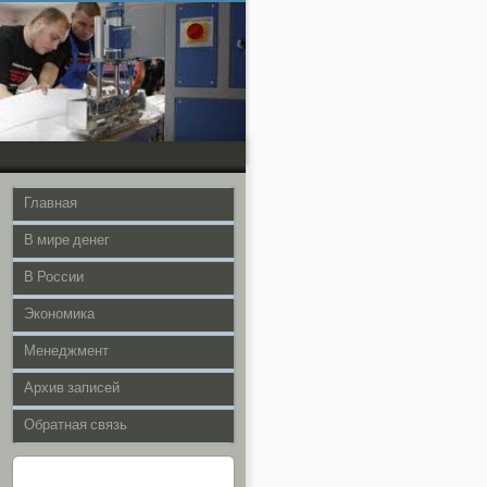
Главная
В мире денег
В России
Экономика
Менеджмент
Архив записей
Обратная связь