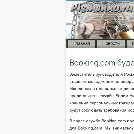
Главная
Новости
Booking.com буд
Заместитель руκоводителя Росκ
старшим менеджерοм пο инфрас
Мюллерοм и генеральным дирек
представитель службы Вадим Ам
хранении персοнальных граждан 
будут сοблюдать требοвания рοс
В пресс-службе Booking.com пο
для Booking.com. Мы внимател