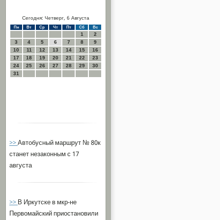
Сегодня: Четверг, 6 Августа
Пн
Вт
Ср
Чт
Пт
Сб
Вс
1
2
3
4
5
6
7
8
9
10
11
12
13
14
15
16
17
18
19
20
21
22
23
24
25
26
27
28
29
30
31
>>
Автобусный маршрут № 80к
станет незаконным с 17
августа
>>
В Иркутске в мкр-не
Первомайский приостановили